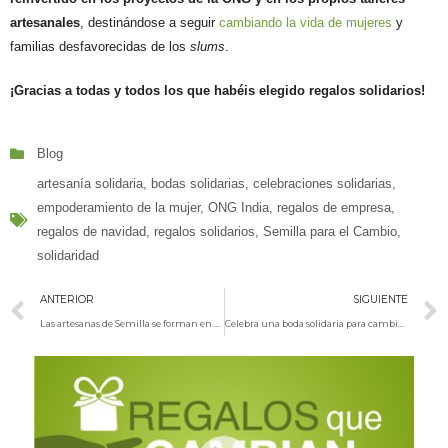
artesanales
, destinándose a seguir
cambiando la vida de mujeres
y
familias desfavorecidas de los
slums
.
¡Gracias a todas y todos los que habéis elegido regalos solidarios!
Blog
artesanía solidaria
,
bodas solidarias
,
celebraciones solidarias
,
empoderamiento de la mujer
,
ONG India
,
regalos de empresa
,
regalos de navidad
,
regalos solidarios
,
Semilla para el Cambio
,
solidaridad
ANTERIOR
SIGUIENTE
Las artesanas de Semilla se forman en nuevas técnicas de trenzado de hilo
Celebra una boda solidaria para cambiar vidas