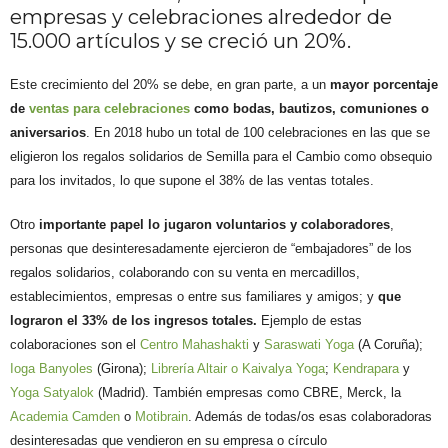
empresas y celebraciones alrededor de
15.000 artículos y se creció un 20%.
Este crecimiento del 20% se debe, en gran parte, a un
mayor porcentaje
de
ventas para celebraciones
como bodas, bautizos, comuniones o
aniversarios
. En 2018 hubo un total de 100 celebraciones en las que se
eligieron los regalos solidarios de Semilla para el Cambio como obsequio
para los invitados, lo que supone el 38% de las ventas totales.
Otro
importante papel lo jugaron voluntarios y colaboradores
,
personas que desinteresadamente ejercieron de “embajadores” de los
regalos solidarios, colaborando con su venta en mercadillos,
establecimientos, empresas o entre sus familiares y amigos; y
que
lograron el 33% de los ingresos totales.
Ejemplo de estas
colaboraciones son el
Centro Mahashakti
y
Saraswati Yoga
(A Coruña);
Ioga Banyoles
(Girona);
Librería Altair o
Kaivalya Yoga
;
Kendrapara
y
Yoga Satyalok
(Madrid). También empresas como CBRE, Merck, la
Academia Camden
o
Motibrain
. Además de todas/os esas colaboradoras
desinteresadas que vendieron en su empresa o círculo