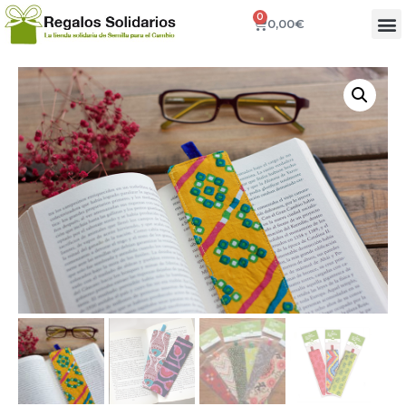
0
0,00
€