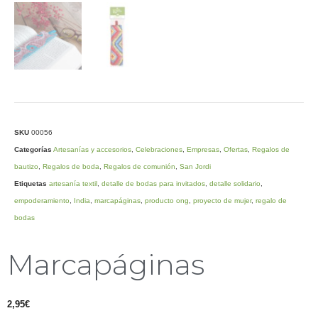
SKU
00056
Categorías
Artesanías y accesorios
,
Celebraciones
,
Empresas
,
Ofertas
,
Regalos de
bautizo
,
Regalos de boda
,
Regalos de comunión
,
San Jordi
Etiquetas
artesanía textil
,
detalle de bodas para invitados
,
detalle solidario
,
empoderamiento
,
India
,
marcapáginas
,
producto ong
,
proyecto de mujer
,
regalo de
bodas
Marcapáginas
2,95
€