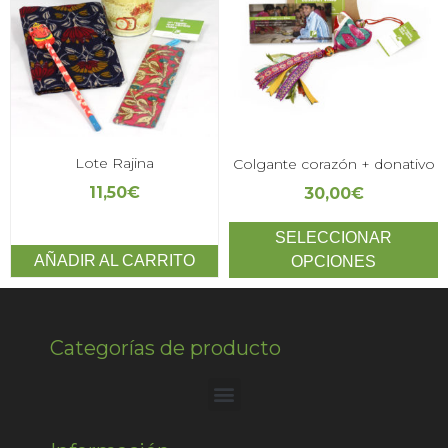
Lote Rajina
Colgante corazón + donativo
11,50
€
30,00
€
SELECCIONAR
AÑADIR AL CARRITO
OPCIONES
Categorías de producto