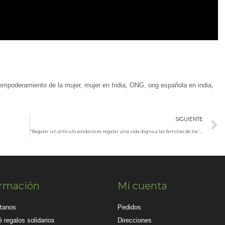
empoderamiento de la mujer
,
mujer en India
,
ONG
,
ong española en india
,
SIGUIENTE
“Regalar un artículo solidario es regalar una vida digna a las familias de los ‘slums’ de Varanasi”
ormación
Mi cuenta
tanos
Pedidos
 regalos solidarios
Direcciones