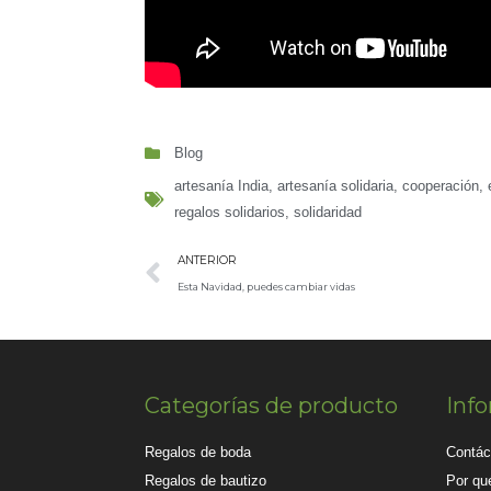
Blog
artesanía India
,
artesanía solidaria
,
cooperación
,
regalos solidarios
,
solidaridad
ANTERIOR
Esta Navidad, puedes cambiar vidas
Categorías de producto
Inf
Regalos de boda
Contác
Regalos de bautizo
Por qué