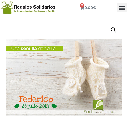
0
0,00
€