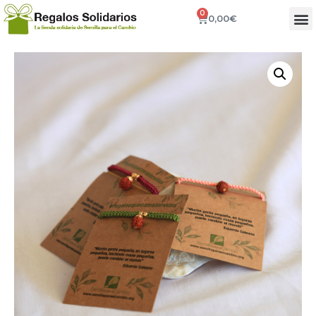
0
0,00
€