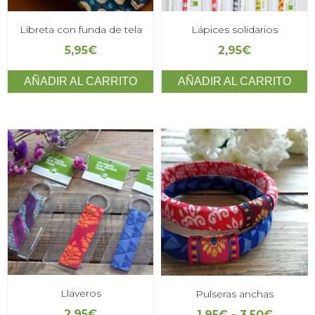
Libreta con funda de tela
Lápices solidarios
5,95
€
2,95
€
AÑADIR AL CARRITO
AÑADIR AL CARRITO
Llaveros
Pulseras anchas
2,95
€
1,95
€
-
3,50
€