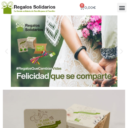
0
0,00
€