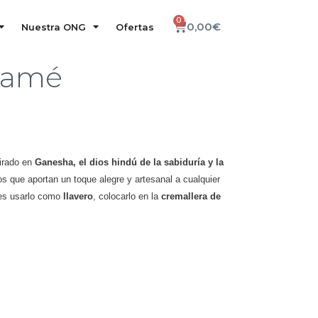
0
0,00
€
Nuestra ONG
Ofertas
ramé
irado en
Ganesha, el dios hindú de la sabiduría y la
os que aportan un toque alegre y artesanal a cualquier
es usarlo como
llavero
, colocarlo en la
cremallera de