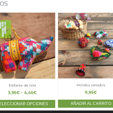
os
Móviles variados
Elefante de tela
9,95
€
3,95
€
-
4,45
€
AÑADIR AL CARRITO
ELECCIONAR OPCIONES