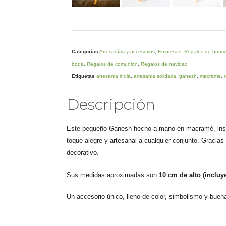
Categorías
Artesanías y accesorios
,
Empresas
,
Regalos de bauti
boda
,
Regalos de comunión
,
Regalos de navidad
Etiquetas
artesania india
,
artesania solidaria
,
ganesh
,
macramé
,
Descripción
Este pequeño Ganesh hecho a mano en macramé, ins
toque alegre y artesanal a cualquier conjunto. Gracias
decorativo.
Sus medidas aproximadas son
10 cm de alto (inclu
Un accesorio único, lleno de color, simbolismo y buena