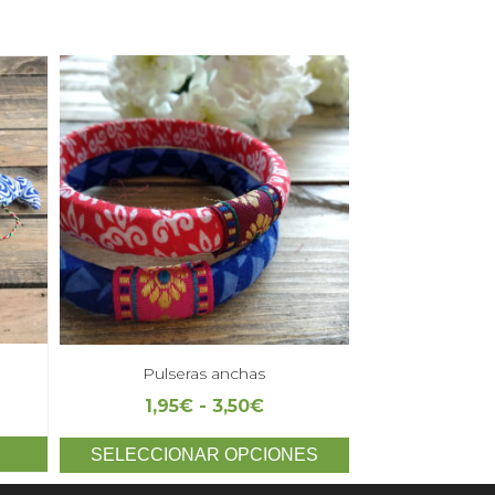
Pulseras anchas
1,95
€
-
3,50
€
SELECCIONAR OPCIONES