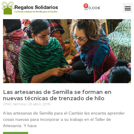
0
0,00
€
Las artesanas de Semilla se forman en
nuevas técnicas de trenzado de hilo
ONG Semilla
25 abril, 2019
A las artesanas de Semilla para el Cambio les encanta aprender
cosas nuevas para incorporar a su trabajo en el Taller de
Artesanía. Y hace