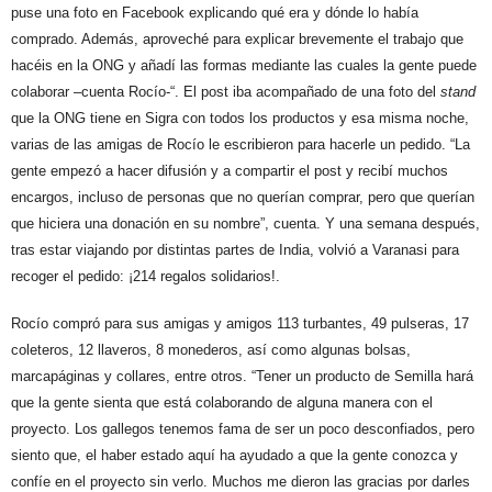
puse una foto en Facebook explicando qué era y dónde lo había
comprado. Además, aproveché para explicar brevemente el trabajo que
hacéis en la ONG y añadí las formas mediante las cuales la gente puede
colaborar –cuenta Rocío-“. El post iba acompañado de una foto del
stand
que la ONG tiene en Sigra con todos los productos y esa misma noche,
varias de las amigas de Rocío le escribieron para hacerle un pedido. “La
gente empezó a hacer difusión y a compartir el post y recibí muchos
encargos, incluso de personas que no querían comprar, pero que querían
que hiciera una donación en su nombre”, cuenta. Y una semana después,
tras estar viajando por distintas partes de India, volvió a Varanasi para
recoger el pedido: ¡214 regalos solidarios!.
Rocío compró para sus amigas y amigos 113 turbantes, 49 pulseras, 17
coleteros, 12 llaveros, 8 monederos, así como algunas bolsas,
marcapáginas y collares, entre otros. “Tener un producto de Semilla hará
que la gente sienta que está colaborando de alguna manera con el
proyecto. Los gallegos tenemos fama de ser un poco desconfiados, pero
siento que, el haber estado aquí ha ayudado a que la gente conozca y
confíe en el proyecto sin verlo. Muchos me dieron las gracias por darles