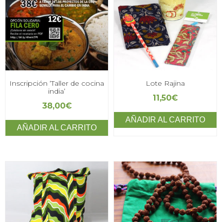
Inscripción ‘Taller de cocina
Lote Rajina
india’
11,50
€
38,00
€
AÑADIR AL CARRITO
AÑADIR AL CARRITO