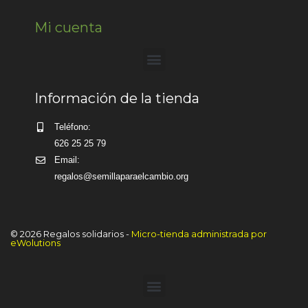
Mi cuenta
Información de la tienda
Teléfono:
626 25 25 79
Email:
regalos@semillaparaelcambio.org
© 2026 Regalos solidarios -
Micro-tienda administrada por
eWolutions
Artículo añadido al carrito.
Finalizar Compra
0 artículos -
0,00
€