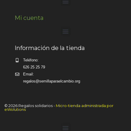
Mi cuenta
Información de la tienda
Teléfono:
626 25 25 79
Email:
regalos@semillaparaelcambio.org
© 2026 Regalos solidarios -
Micro-tienda administrada por
eWolutions
Artículo añadido al carrito.
Finalizar Compra
0 artículos -
0,00
€