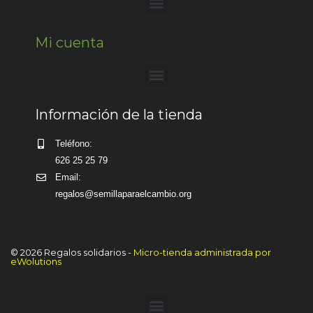
Mi cuenta
Información de la tienda
Teléfono:
626 25 25 79
Email:
regalos@semillaparaelcambio.org
© 2026 Regalos solidarios -
Micro-tienda administrada por
eWolutions
Artículo añadido al carrito.
Finalizar Compra
0 artículos -
0,00
€