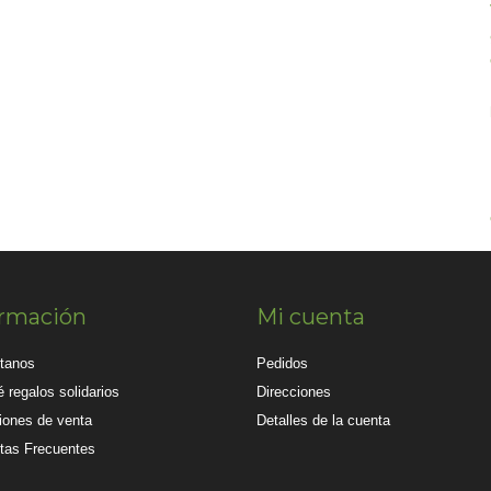
ormación
Mi cuenta
tanos
Pedidos
 regalos solidarios
Direcciones
iones de venta
Detalles de la cuenta
tas Frecuentes