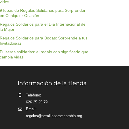
vides
9 Ideas de Regalos Solidarios para Sorprender
en Cualquier Ocasión
Regalos Solidarios para el Día Internacional de
la Mujer
Regalos Solidarios para Bodas: Sorprende a tus
Invitados/as
Pulseras solidarias: el regalo con significado que
cambia vidas
Información de la tienda
Teléfono:
626 25 25 79
Email:
regalos@semillaparaelcambio.org