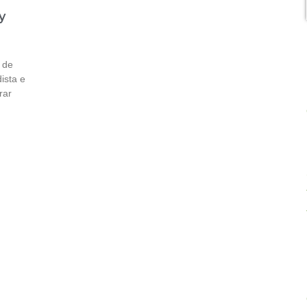
y
 de
ista e
rar