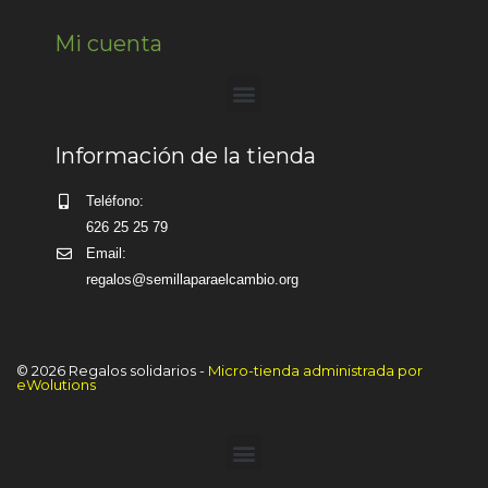
Mi cuenta
Información de la tienda
Teléfono:
626 25 25 79
Email:
regalos@semillaparaelcambio.org
© 2026 Regalos solidarios -
Micro-tienda administrada por
eWolutions
Artículo añadido al carrito.
Finalizar Compra
0 artículos -
0,00
€