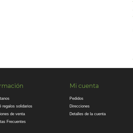
ormación
Mi cuenta
tanos
Pedidos
 regalos solidarios
Direcciones
iones de venta
Detalles de la cuenta
tas Frecuentes