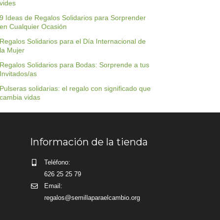
vides
9 Ideas de Regalos Solidarios para Sorprender
en Cualquier Ocasión
Regalos Solidarios para el Día Internacional de
la Mujer
Regalos Solidarios para Bodas: Sorprende a tus
Invitados/as
Pulseras solidarias: el regalo con significado que
cambia vidas
Información de la tienda
Teléfono:
626 25 25 79
Email:
regalos@semillaparaelcambio.org