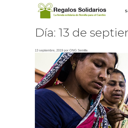
S
Día:
13 de septi
13 septiembre, 2019
por
ONG Semilla